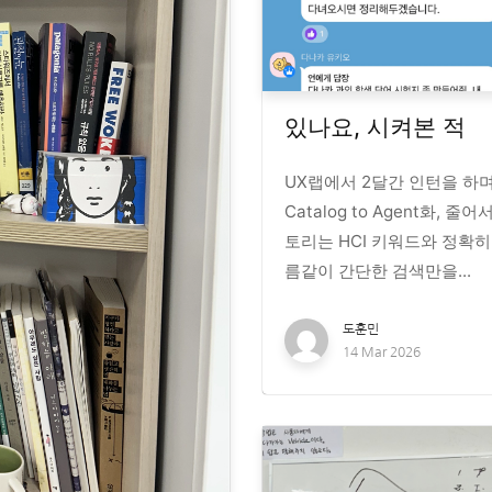
있나요, 시켜본 적
UX랩에서 2달간 인턴을 하며
Catalog to Agent화, 
토리는 HCI 키워드와 정확히
름같이 간단한 검색만을...
도훈민
14 Mar 2026