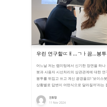
우린 연구할ㄸㅐ...ㄱㅏ끔...봉투를
어느날 저는 랩미팅에서 신기한 장면을 하나 
봇과 사용자 시선처리의 상관관계에 대한 연
봉투를 뒤집고 쓰고 계신 광경을요! ‘보이
상황별로 답변이 어떤식으로 달라질까’라는 질
전희망
11 Nov 2024